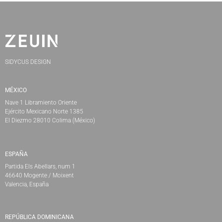
SIDYCUS DESIGN
MÉXICO
Nave 1 Libramiento Oriente
Ejército Mexicano Norte 1385
El Diezmo 28010 Colima (México)
ESPAÑA
Partida Els Abellars, num 1
46640 Mogente / Moixent
Valencia, España
REPÚBLICA DOMINICANA