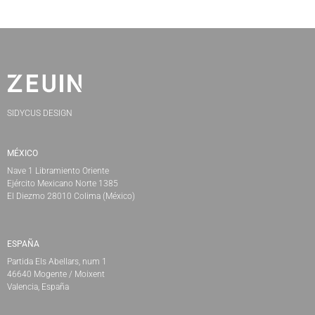
SIDYCUS DESIGN
MÉXICO
Nave 1 Libramiento Oriente
Ejército Mexicano Norte 1385
El Diezmo 28010 Colima (México)
ESPAÑA
Partida Els Abellars, num 1
46640 Mogente / Moixent
Valencia, España