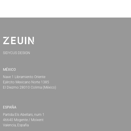
SIDYCUS DESIGN
MÉXICO
Nave 1 Libramiento Oriente
Ejército Mexicano Norte 1385
El Diezmo 28010 Colima (México)
ESPAÑA
Partida Els Abellars, num 1
46640 Mogente / Moixent
Valencia, España